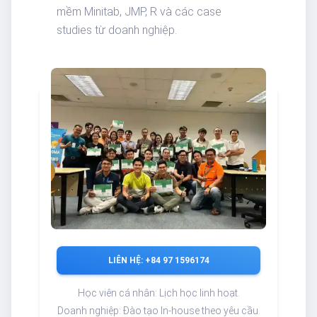
mềm Minitab, JMP, R và các case
studies từ doanh nghiệp.
LIÊN HỆ: +84 97 1596174
Học viên cá nhân: Lịch học linh hoạt.
Doanh nghiệp: Đào tạo In-house theo yêu cầu.