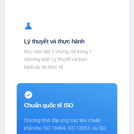
science
Lý thuyết và thực hành
Học viên đạt 2 chứng chỉ trong 1
chương trình: Lý thuyết và thực
hành dự án thực tế.
verified
Chuẩn quốc tế ISO
Chương trình đáp ứng các tiêu chuẩn
khắt khe ISO 18404, ISO 13053, và ISO