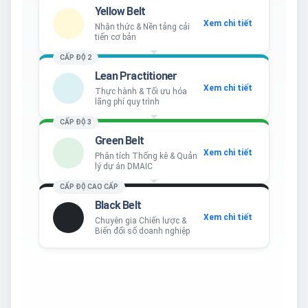
Yellow Belt
Xem chi tiết
Nhận thức & Nền tảng cải
tiến cơ bản
CẤP ĐỘ 2
Lean Practitioner
Xem chi tiết
Thực hành & Tối ưu hóa
lãng phí quy trình
CẤP ĐỘ 3
Green Belt
Xem chi tiết
Phân tích Thống kê & Quản
lý dự án DMAIC
CẤP ĐỘ CAO CẤP
Black Belt
Xem chi tiết
Chuyên gia Chiến lược &
Biến đổi số doanh nghiệp