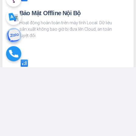
Bảo Mật Offline Nội Bộ
Hoạt động hoàn toàn trên máy tính Local. Dữ liệu
sản xuất không bao giờ bị đưa lên Cloud, an toàn
tuyệt đối.
analytics
Công Cụ Đa Dạng (EDA)
Khám phá dữ liệu trực quan: Boxplot, Histogram,
Pareto giúp tìm ra quy luật biến thiên trong giây lát.
science