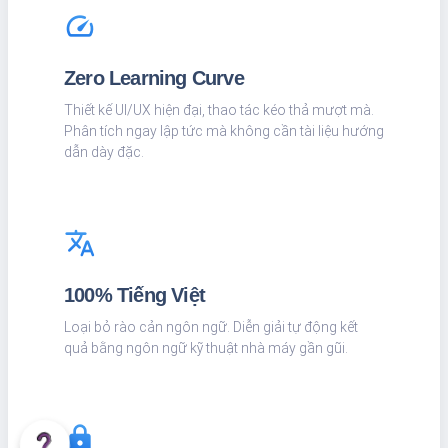
speed
Zero Learning Curve
Thiết kế UI/UX hiện đại, thao tác kéo thả mượt mà.
Phân tích ngay lập tức mà không cần tài liệu hướng
dẫn dày đặc.
translate
100% Tiếng Việt
Loại bỏ rào cản ngôn ngữ. Diễn giải tự động kết
quả bằng ngôn ngữ kỹ thuật nhà máy gần gũi.
lock