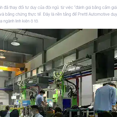
h đã thay đổi tư duy của đội ngũ: từ việc “đánh giá bằng cảm giá
 và bằng chứng thực tế. Đây là nền tảng để Prettl Automotive duy
 ngành linh kiện ô tô.