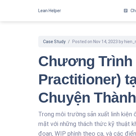
Lean Helper
article
Ch
Tổng Quan
Chương trình và kh
Case Study
Posted on Nov 14, 2023 by hien
Lean Six Sigma
Xem các chương tr
Chương Trình 
Khóa học Lean
Xem các khóa học
Practitioner) 
Khóa học Six Sigm
Xem các khóa học
Chuyện Thành
Khóa học chuẩn IS
Xem các khóa học
Trong môi trường sản xuất linh kiện 
Khóa học dữ liệu
Xem các khóa học
mặt với những thách thức kỹ thuật kh
Khóa học kỹ năng
đoạn, WIP phình theo ca, và các điể