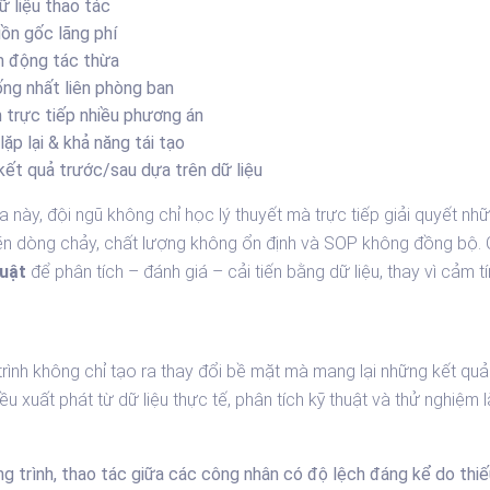
 liệu thao tác
ồn gốc lãng phí
 động tác thừa
ng nhất liên phòng ban
trực tiếp nhiều phương án
ặp lại & khả năng tái tạo
kết quả trước/sau dựa trên dữ liệu
 này, đội ngũ không chỉ học lý thuyết mà trực tiếp giải quyết n
ghẽn dòng chảy, chất lượng không ổn định và SOP không đồng bộ. C
huật
để phân tích – đánh giá – cải tiến bằng dữ liệu, thay vì cảm tí
g
 trình không chỉ tạo ra thay đổi bề mặt mà mang lại những kết qu
u xuất phát từ dữ liệu thực tế, phân tích kỹ thuật và thử nghiệm l
 trình, thao tác giữa các công nhân có độ lệch đáng kể do thi