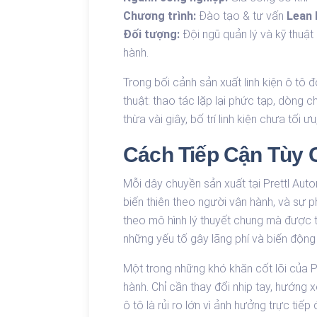
Chương trình:
Đào tạo & tư vấn
Lean 
Đối tượng:
Đội ngũ quản lý và kỹ thuật
hành.
Trong bối cảnh sản xuất linh kiện ô tô 
thuật: thao tác lặp lại phức tạp, dòng 
thừa vài giây, bố trí linh kiện chưa tối 
Cách Tiếp Cận Tùy 
Mỗi dây chuyền sản xuất tại Prettl Aut
biến thiên theo người vận hành, và sự p
theo mô hình lý thuyết chung mà được th
những yếu tố gây lãng phí và biến độn
Một trong những khó khăn cốt lõi của Pr
hành. Chỉ cần thay đổi nhịp tay, hướng x
ô tô là rủi ro lớn vì ảnh hưởng trực tiế