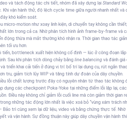
deo và tách động tác chi tiết, nhóm đã xây dựng lại
Standard W
. Khi vận hành thử, độ lệch cycle time giữa người nhanh nhất và
đây khó kiểm soát.
u micro-motion như xoay linh kiện, di chuyển tay không cần thiế
thất lớn trong cả ca. Nhờ phân tích hình ảnh frame-by-frame và cả
n động thừa mà mắt thường khó nhận ra. Thời gian thao tác giả
ên tối ưu hơn.
 tiến, bottleneck xuất hiện không cố định — lúc ở công đoạn lắp 
ịnh. Sau khi phân tích dòng chảy bằng
line balancing
và đánh giá 
triển khai cải tiến ở đúng vị trí: bố trí lại dụng cụ, rút ngắn th
rơn tru, giảm tích lũy WIP và tăng tính dự đoán của dây chuyền.
iều lỗi chất lượng trước đây có nguyên nhân từ thao tác không
p dụng các checkpoint Poka-Yoke tại những điểm lỗi lặp lại, các 
ồn. Điều này không chỉ giảm lỗi cuối line mà còn giảm thời gian re
rong những tác động lớn nhất là việc xoá bỏ “vùng xám trách n
– Bảo trì cùng xem lại dữ liệu, video và bằng chứng thực tế. Nh
huyết và vận hành. Sự đồng thuận này giúp dây chuyền vận hành t