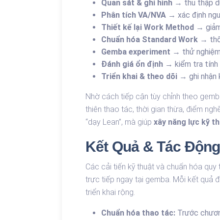
Quan sát & ghi hình
→ thu thập dữ
Phân tích VA/NVA
→ xác định ngu
Thiết kế lại Work Method
→ giảm
Chuẩn hóa Standard Work
→ thố
Gemba experiment
→ thử nghiệm 
Đánh giá ổn định
→ kiểm tra tính l
Triển khai & theo dõi
→ ghi nhận 
Nhờ cách tiếp cận tùy chỉnh theo gemba
thiên thao tác, thời gian thừa, điểm n
“dạy Lean”, mà giúp
xây năng lực kỹ t
Kết Quả & Tác Độn
Các cải tiến kỹ thuật và chuẩn hóa quy
trực tiếp ngay tại gemba. Mỗi kết quả đề
triển khai rộng.
Chuẩn hóa thao tác:
Trước chương