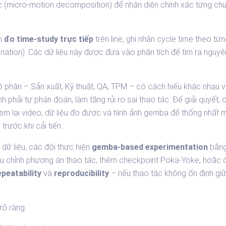
c (micro-motion decomposition) để nhận diện chính xác từng ch
.
ẫn
đo time-study trực tiếp
trên line, ghi nhận cycle time theo t
iation). Các dữ liệu này được đưa vào phân tích để tìm ra nguyên 
phận – Sản xuất, Kỹ thuật, QA, TPM – có cách hiểu khác nhau về
 phải tự phán đoán, làm tăng rủi ro sai thao tác. Để giải quyết, c
em lại video, dữ liệu đo được và hình ảnh gemba để thống nhất
trước khi cải tiến.
dữ liệu, các đội thực hiện
gemba-based experimentation
bằng
, điều chỉnh phương án thao tác, thêm checkpoint Poka-Yoke, hoặc đ
epeatability
và
reproducibility
– nếu thao tác không ổn định giữ
rõ ràng: