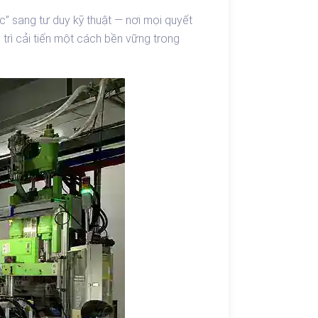
c” sang tư duy kỹ thuật — nơi mọi quyết
 trì cải tiến một cách bền vững trong