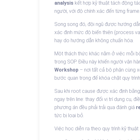
analysis
kết hợp kỹ thuật tách động tá
người, với độ chính xác đến từng frame
Song song đó, đội ngũ được hướng d
xác định mức độ biến thiên (process var
hay do hướng dẫn không chuẩn hóa.
Một thách thức khác nằm ở việc mỗi bộ 
trong SOP. Điều này khiến người vận hành
Workshop
– nơi tất cả bộ phận cùng x
bước quan trọng để khóa chặt quy trình 
Sau khi root cause được xác định bằng 
ngay trên line: thay đổi vị trí dụng cụ
phương án đều phải trải qua đánh giá
r
tức bị loại bỏ.
Việc học diễn ra theo quy trình kỹ thuật 