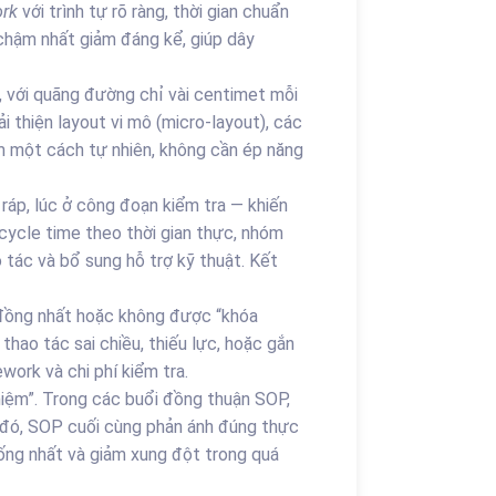
ork
với trình tự rõ ràng, thời gian chuẩn
 chậm nhất giảm đáng kể, giúp dây
t, với quãng đường chỉ vài centimet mỗi
i thiện layout vi mô (micro-layout), các
m một cách tự nhiên, không cần ép năng
ráp, lúc ở công đoạn kiểm tra — khiến
cycle time theo thời gian thực, nhóm
ao tác và bổ sung hỗ trợ kỹ thuật. Kết
 đồng nhất hoặc không được “khóa
thao tác sai chiều, thiếu lực, hoặc gắn
work và chi phí kiểm tra.
hiệm”. Trong các buổi đồng thuận SOP,
ờ đó, SOP cuối cùng phản ánh đúng thực
hống nhất và giảm xung đột trong quá