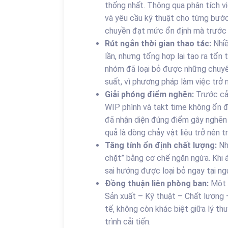
thống nhất. Thông qua phân tích vi
và yêu cầu kỹ thuật cho từng bước
chuyền đạt mức ổn định mà trước 
Rút ngắn thời gian thao tác:
Nhiề
lần, nhưng tổng hợp lại tạo ra tổn 
nhóm đã loại bỏ được những chuyể
suất, vì phương pháp làm việc trở n
Giải phóng điểm nghẽn:
Trước cải
WIP phình và takt time không ổn đ
đã nhận diện đúng điểm gây nghẽn và 
quả là dòng chảy vật liệu trở nên t
Tăng tính ổn định chất lượng:
Nh
chặt” bằng cơ chế ngăn ngừa. Khi á
sai hướng được loại bỏ ngay tại ngu
Đồng thuận liên phòng ban:
Một t
Sản xuất – Kỹ thuật – Chất lượng 
tế, không còn khác biệt giữa lý t
trình cải tiến.