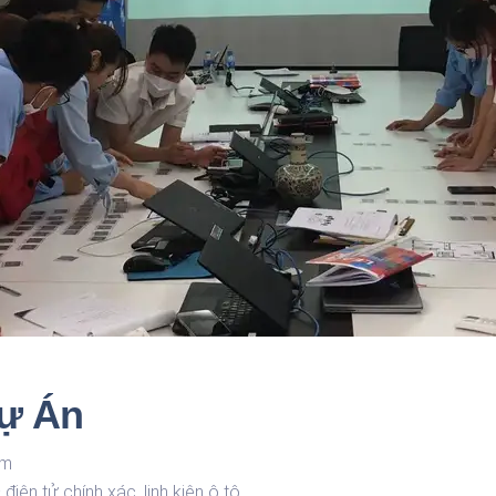
ự Án
am
điện tử chính xác, linh kiện ô tô