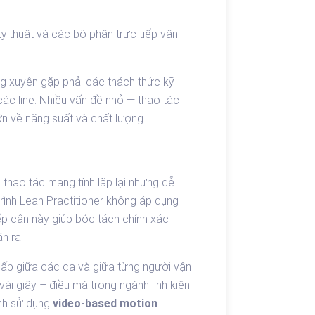
Kỹ thuật và các bộ phận trực tiếp vận
ờng xuyên gặp phải các thách thức kỹ
 các line. Nhiều vấn đề nhỏ — thao tác
 lớn về năng suất và chất lượng.
 thao tác mang tính lặp lại nhưng dễ
trình Lean Practitioner không áp dụng
iếp cận này giúp bóc tách chính xác
n ra.
 thấp giữa các ca và giữa từng người vận
 vài giây – điều mà trong ngành linh kiện
rình sử dụng
video-based motion