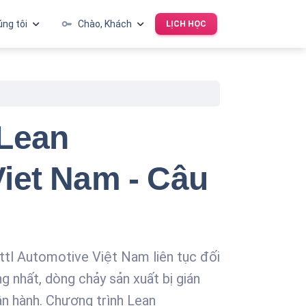
ng tôi
key
Chào, Khách
LỊCH HỌC
Đăng nhập
Đăng ký
(Lean
 Viet Nam - Câu
ettl Automotive Việt Nam liên tục đối
g nhất, dòng chảy sản xuất bị gián
ận hành. Chương trình Lean