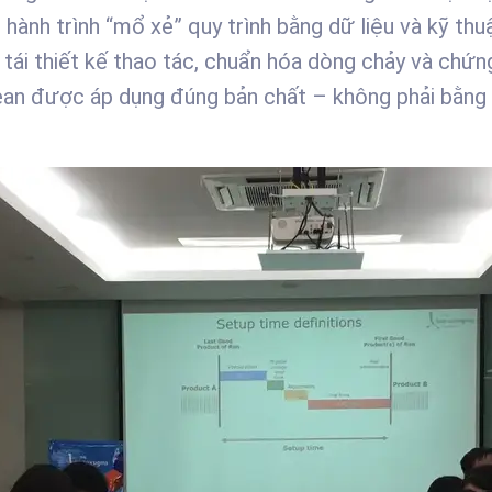
Chương trình Lean As Service
hành trình “mổ xẻ” quy trình bằng dữ liệu và kỹ thuậ
e
tái thiết kế thao tác, chuẩn hóa dòng chảy và chứng 
 Science
ean được áp dụng đúng bản chất – không phải bằng