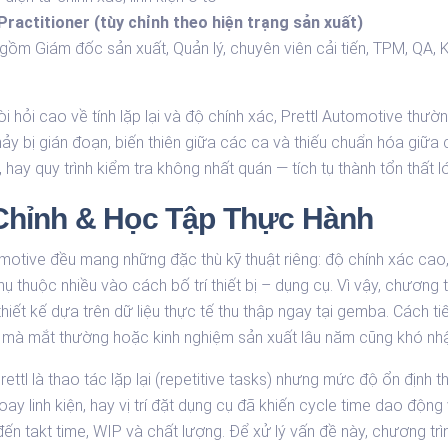
Practitioner (tùy chỉnh theo hiện trạng sản xuất)
 gồm Giám đốc sản xuất, Quản lý, chuyên viên cải tiến, TPM, QA, 
đòi hỏi cao về tính lặp lại và độ chính xác, Prettl Automotive thư
chảy bị gián đoạn, biến thiên giữa các ca và thiếu chuẩn hóa giữa
ưu, hay quy trình kiểm tra không nhất quán — tích tụ thành tổn thất
Chỉnh & Học Tập Thực Hành
omotive đều mang những đặc thù kỹ thuật riêng: độ chính xác cao,
hụ thuộc nhiều vào cách bố trí thiết bị – dụng cụ. Vì vậy, chương 
iết kế dựa trên dữ liệu thực tế thu thập ngay tại gemba. Cách t
g mà mắt thường hoặc kinh nghiệm sản xuất lâu năm cũng khó nhậ
ettl là thao tác lặp lại (repetitive tasks) nhưng mức độ ổn định
oay linh kiện, hay vị trí đặt dụng cụ đã khiến cycle time dao động
p đến takt time, WIP và chất lượng. Để xử lý vấn đề này, chương t