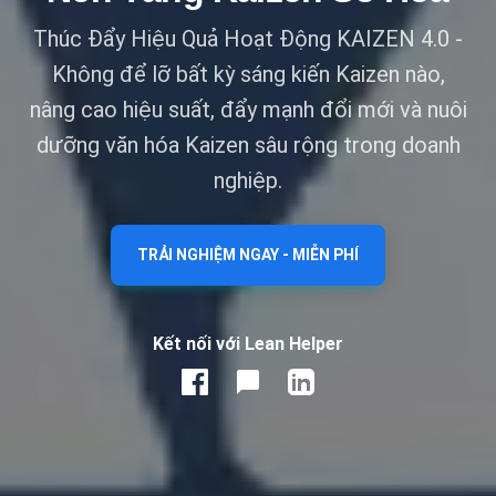
Thúc Đẩy Hiệu Quả Hoạt Động KAIZEN 4.0 -
Không để lỡ bất kỳ sáng kiến Kaizen nào,
nâng cao hiệu suất, đẩy mạnh đổi mới và nuôi
dưỡng văn hóa Kaizen sâu rộng trong doanh
nghiệp.
TRẢI NGHIỆM NGAY - MIỄN PHÍ
Kết nối với Lean Helper