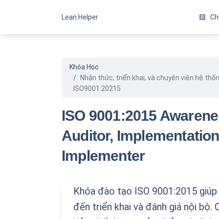
Lean Helper
article
Ch
Tổng Quan
Chương trình và kh
Khóa Học
Lean Six Sigma
Nhận thức, triển khai, và chuyên viên hệ thố
Xem các chương tr
ISO9001:20215
Khóa học Lean
Xem các khóa học
ISO 9001:2015 Awarenes
Khóa học Six Sigm
Auditor, Implementatio
Xem các khóa học
Implementer
Khóa học chuẩn IS
Xem các khóa học
Khóa học dữ liệu
Khóa đào tạo ISO 9001:2015 giúp 
Xem các khóa học
đến triển khai và đánh giá nội bộ
Khóa học kỹ năng