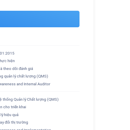
001:2015
thực hiện
và theo dõi đánh giá
ống quản lý chất lượng (QMS)
areness and Internal Auditor
ệ thống Quản lý Chất lượng (QMS)
n cho triển khai
lý hiệu quả
y đổi thị trường
wareness and Implementation