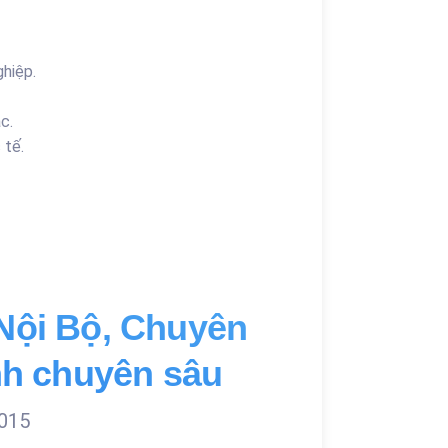
hiệp.
c.
 tế.
Nội Bộ, Chuyên
nh chuyên sâu
2015