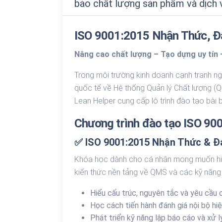
Xem các khóa học
bảo chất lượng sản phẩm và dịch 
Trực Tuyến - Onlin
Khóa học LSS, Data
ISO 9001:2015 Nhận Thức, Đán
Nâng cao chất lượng – Tạo dựng uy tín 
Trong môi trường kinh doanh cạnh tranh ngà
quốc tế về Hệ thống Quản lý Chất lượng (QM
Lean Helper cung cấp lộ trình đào tạo bài 
Chương trình đào tạo ISO 900
✅ ISO 9001:2015 Nhận Thức & Đ
Khóa học dành cho cá nhân mong muốn hiểu 
kiến thức nền tảng về QMS và các kỹ năng
Hiểu cấu trúc, nguyên tắc và yêu cầu
Học cách tiến hành đánh giá nội bộ hi
Phát triển kỹ năng lập báo cáo và xử l