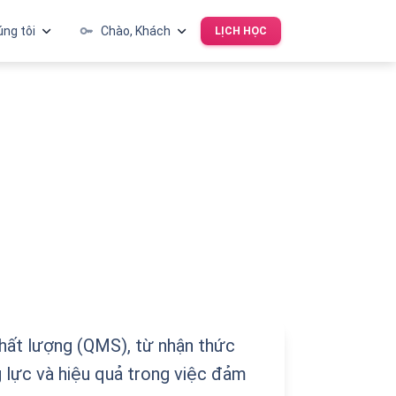
ng tôi
key
Chào, Khách
LỊCH HỌC
Đăng nhập
Đăng ký
chất lượng (QMS), từ nhận thức
g lực và hiệu quả trong việc đảm