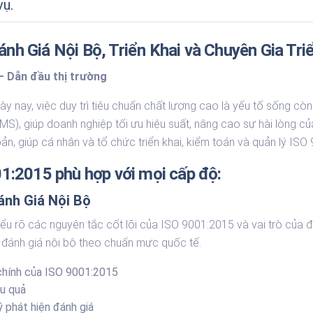
Chương trình Lean As Service
vụ.
e
 Science
h Giá Nội Bộ, Triển Khai và Chuyên Gia Tri
– Dẫn đầu thị trường
y nay, việc duy trì tiêu chuẩn chất lượng cao là yếu tố sống cò
S), giúp doanh nghiệp tối ưu hiệu suất, nâng cao sự hài lòng của
bản, giúp cá nhân và tổ chức triển khai, kiểm toán và quản lý IS
1:2015 phù hợp với mọi cấp độ:
ánh Giá Nội Bộ
rõ các nguyên tắc cốt lõi của ISO 9001:2015 và vai trò của đán
 đánh giá nội bộ theo chuẩn mực quốc tế.
 chính của ISO 9001:2015
ệu quả
ý phát hiện đánh giá