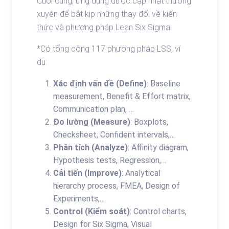
Cuối cùng, ứng dụng được cập nhật thường
xuyên để bắt kịp những thay đổi về kiến
thức và phương pháp Lean Six Sigma.
*Có tổng cộng 117 phương pháp LSS, ví
dụ:
Xác định vấn đề (Define)
: Baseline
measurement, Benefit & Effort matrix,
Communication plan, …
Đo lường (Measure)
: Boxplots,
Checksheet, Confident intervals,…
Phân tích (Analyze)
: Affinity diagram,
Hypothesis tests, Regression,…
Cải tiến (Improve)
: Analytical
hierarchy process, FMEA, Design of
Experiments,…
Control (Kiểm soát)
: Control charts,
Design for Six Sigma, Visual