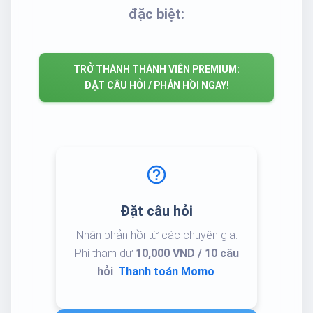
đặc biệt:
TRỞ THÀNH THÀNH VIÊN PREMIUM:
ĐẶT CÂU HỎI / PHẢN HỒI NGAY!
help_outline
Đặt câu hỏi
Nhận phản hồi từ các chuyên gia.
Phí tham dự
10,000 VND / 10 câu
hỏi
.
Thanh toán Momo
.