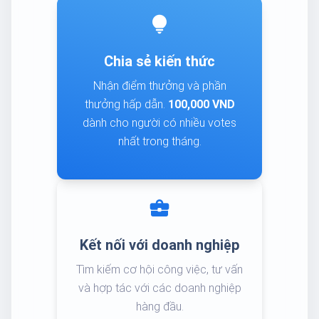
lightbulb
Chia sẻ kiến thức
Nhận điểm thưởng và phần
thưởng hấp dẫn.
100,000 VND
dành cho người có nhiều votes
nhất trong tháng.
business_center
Kết nối với doanh nghiệp
Tìm kiếm cơ hội công việc, tư vấn
và hợp tác với các doanh nghiệp
hàng đầu.